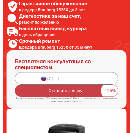
Гарантийное обслуживание
шредера Brauberg 1525X до 3 лет
Диагностика за наш счет,
ремонт по желанию
Бесплатный выезд курьера
в день обращения
Срочный ремонт
шредера Brauberg 1525X от 35 минут
Бесплатная консультация со
специалистом
Оставить заявку
Нажимая на кнопку "Оставить заявку" Вы соглашаетесь c
политикой
конфиденциальности